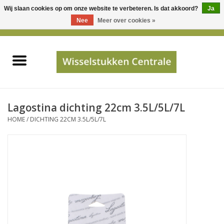
Wij slaan cookies op om onze website te verbeteren. Is dat akkoord?
Ja
Gebruik
Nee
Meer over cookies »
de
0 Artikelen - €0,00
pijltjes
Home
op
en
neer
INFO
om
een
PRIJSAANVRAAG
Lagostina dichting 22cm 3.5L/5L/7L
beschikbaar
HOME
/
DICHTING 22CM 3.5L/5L/7L
resultaat
JUISTE GEGEVENS
te
selecteren.
SHOP
Druk
op
Enter
Apparaten
om
naar
Merken