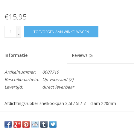
€15,95
+
TOEVOEGEN AAN WINKELWAGEN
-
Informatie
Reviews
(0)
Artikelnummer:
0007719
Beschikbaarheid:
Op voorraad
(2)
Levertijd:
direct leverbaar
Afdichtingsrubber snelkookpan 3,5l / 5l / 7l - diam 220mm
met garantie op:
- een hermetische sluiting
- een veilig snelkookproces