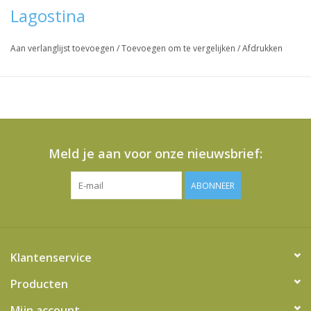
- een perfect behoud van de smaken
Lagostina
Eén keer per jaar vervangen: hij houdt uw snelkookpan uiterst
efficiënt en krachtig!
Aan verlanglijst toevoegen
/
Toevoegen om te vergelijken
/
Afdrukken
Ontworpen voor de Lagostina
Classic, Maga, Novia, Pratica
en Security snelkookpannen
Vraag hier meer informatie en prijzen over dit product
Meld je aan voor onze nieuwsbrief:
ABONNEER
Klantenservice
Producten
Mijn account