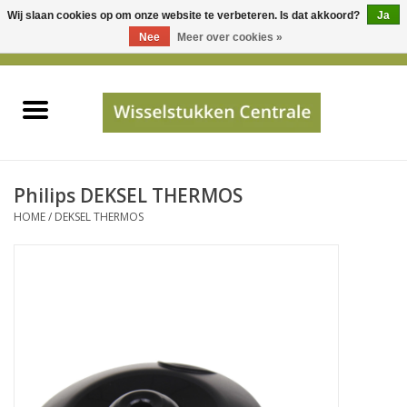
Wij slaan cookies op om onze website te verbeteren. Is dat akkoord?
Ja
Gebruik
Nee
Meer over cookies »
de
0 Artikelen - €0,00
pijltjes
Home
op
en
neer
INFO
om
een
PRIJSAANVRAAG
Philips DEKSEL THERMOS
beschikbaar
HOME
/
DEKSEL THERMOS
resultaat
JUISTE GEGEVENS
te
selecteren.
SHOP
Druk
op
Enter
Apparaten
om
naar
Merken