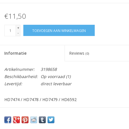
€11,50
+
TOEVOEGEN AAN WINKELWAGEN
-
Informatie
Reviews
(0)
Artikelnummer:
3198658
Beschikbaarheid:
Op voorraad
(1)
Levertijd:
direct leverbaar
HD7474 / HD7478 / HD7479 / HD6592
Vraag hier meer informatie en prijzen over dit product