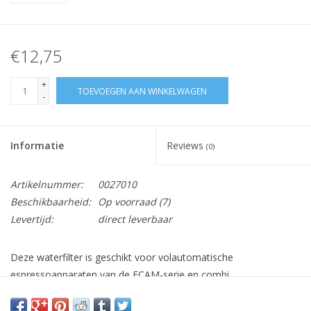
€12,75
+
TOEVOEGEN AAN WINKELWAGEN
-
Informatie
Reviews
(0)
Artikelnummer:
0027010
Beschikbaarheid:
Op voorraad
(7)
Levertijd:
direct leverbaar
Deze waterfilter is geschikt voor volautomatische
espressoapparaten van de ECAM-serie en combi
espressoapparaten BCO420 - BCO410.
Deze filter past dus NIET in het waterreservoir van de apparaten