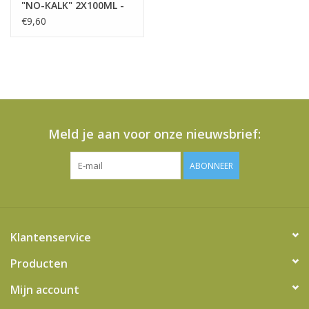
"NO-KALK" 2X100ML -
DLSC200
€9,60
Meld je aan voor onze nieuwsbrief:
ABONNEER
Klantenservice
Producten
Mijn account