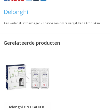
uit de EAM- of ESAM-serie.
Delonghi
De filter vermindert kalkaanslag en verbetert de kwaliteit van de
koffie.
Aan verlanglijst toevoegen
/
Toevoegen om te vergelijken
/
Afdrukken
Inhoud: 1 filter
Gerelateerde producten
Vraag hier meer informatie en prijzen over dit product
Delonghi ONTKALKER