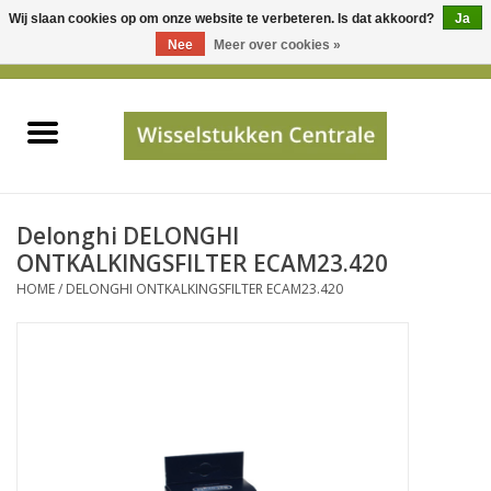
Wij slaan cookies op om onze website te verbeteren. Is dat akkoord?
Ja
Gebruik
Nee
Meer over cookies »
de
0 Artikelen - €0,00
pijltjes
Home
op
en
neer
INFO
om
een
PRIJSAANVRAAG
Delonghi DELONGHI
beschikbaar
ONTKALKINGSFILTER ECAM23.420
resultaat
HOME
/
DELONGHI ONTKALKINGSFILTER ECAM23.420
JUISTE GEGEVENS
te
selecteren.
SHOP
Druk
op
Enter
Apparaten
om
naar
Merken