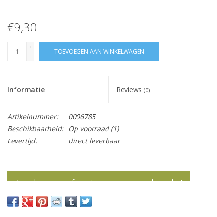
€9,30
+
TOEVOEGEN AAN WINKELWAGEN
-
Informatie
Reviews
(0)
Artikelnummer:
0006785
Beschikbaarheid:
Op voorraad
(1)
Levertijd:
direct leverbaar
Vraag hier meer informatie en prijzen over dit product