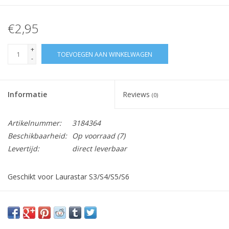
€2,95
+
TOEVOEGEN AAN WINKELWAGEN
-
Informatie
Reviews
(0)
Artikelnummer:
3184364
Beschikbaarheid:
Op voorraad
(7)
Levertijd:
direct leverbaar
Geschikt voor Laurastar S3/S4/S5/S6
Vraag hier meer informatie en prijzen over dit product