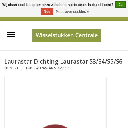
Wij slaan cookies op om onze website te verbeteren. Is dat akkoord?
Ja
Gebruik
Nee
Meer over cookies »
de
0 Artikelen - €0,00
pijltjes
Home
op
en
neer
INFO
om
een
PRIJSAANVRAAG
Laurastar Dichting Laurastar S3/S4/S5/S6
beschikbaar
HOME
/
DICHTING LAURASTAR S3/S4/S5/S6
resultaat
JUISTE GEGEVENS
te
selecteren.
SHOP
Druk
op
Enter
Apparaten
om
naar
Merken