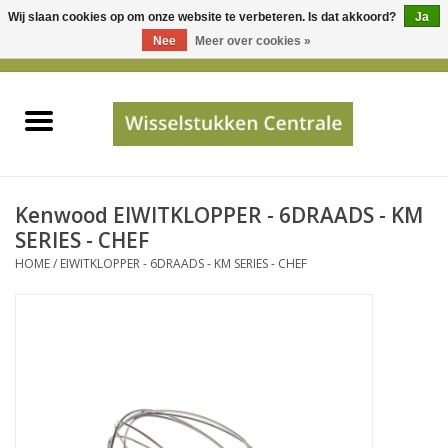
Wij slaan cookies op om onze website te verbeteren. Is dat akkoord?
Ja
Gebruik
Nee
Meer over cookies »
de
0 Artikelen - €0,00
pijltjes
Home
op
en
neer
INFO
om
een
PRIJSAANVRAAG
Kenwood EIWITKLOPPER - 6DRAADS - KM
beschikbaar
SERIES - CHEF
resultaat
HOME
/
EIWITKLOPPER - 6DRAADS - KM SERIES - CHEF
JUISTE GEGEVENS
te
selecteren.
SHOP
Druk
op
Enter
Apparaten
om
naar
Merken