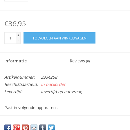
€36,95
+
TOEVOEGEN AAN WINKELWAGEN
-
Informatie
Reviews
(0)
Artikelnummer:
3334258
Beschikbaarheid:
In backorder
Levertijd:
levertijd op aanvraag
Past in volgende apparaten :
KM001, KM002, KM003, KM010, KM011, KM013, KM030,
KM210, KM220, KM290, KM300, KM310, KM315, KM316,