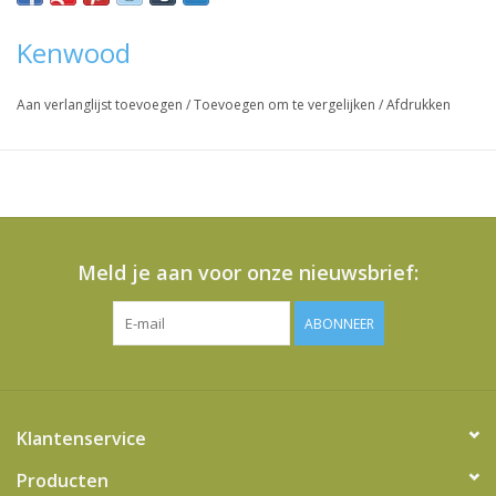
KM330, KM331, KM335, KM336, KM346, KM400, KM410,
KM416, KM417, KM440, KM460, KM502, KMC505, KMC500,
Kenwood
KMC510, KMC550, KMC560, KMC570,
Aan verlanglijst toevoegen
/
Toevoegen om te vergelijken
/
Afdrukken
Vraag hier meer informatie en prijzen over dit product
Meld je aan voor onze nieuwsbrief:
ABONNEER
Klantenservice
Producten