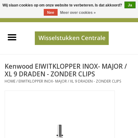
Wij slaan cookies op om onze website te verbeteren. Is dat akkoord?
Ja
Gebruik
Nee
Meer over cookies »
de
0 Artikelen - €0,00
pijltjes
Home
op
en
neer
INFO
om
een
PRIJSAANVRAAG
Kenwood EIWITKLOPPER INOX- MAJOR /
beschikbaar
XL 9 DRADEN - ZONDER CLIPS
resultaat
HOME
/
EIWITKLOPPER INOX- MAJOR / XL 9 DRADEN - ZONDER CLIPS
JUISTE GEGEVENS
te
selecteren.
SHOP
Druk
op
Enter
Apparaten
om
naar
Merken