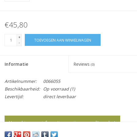
€45,80
+
TOEVOEGEN AAN WINKELWAGEN
-
Informatie
Reviews
(0)
Artikelnummer:
0066055
Beschikbaarheid:
Op voorraad
(1)
Levertijd:
direct leverbaar
Vraag hier meer informatie en prijzen over dit product