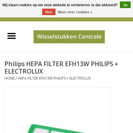
Wij slaan cookies op om onze website te verbeteren. Is dat akkoord?
Ja
Gebruik
Nee
Meer over cookies »
de
0 Artikelen - €0,00
pijltjes
Home
op
en
neer
INFO
om
een
PRIJSAANVRAAG
Philips HEPA FILTER EFH13W PHILIPS +
beschikbaar
ELECTROLUX
resultaat
HOME
/
HEPA FILTER EFH13W PHILIPS + ELECTROLUX
JUISTE GEGEVENS
te
selecteren.
SHOP
Druk
op
Enter
Apparaten
om
naar
Merken