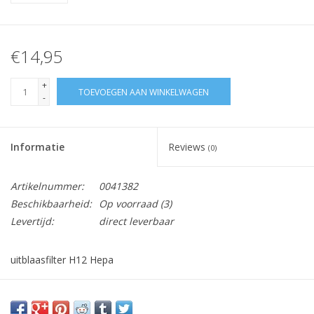
€14,95
+
TOEVOEGEN AAN WINKELWAGEN
-
Informatie
Reviews
(0)
Artikelnummer:
0041382
Beschikbaarheid:
Op voorraad
(3)
Levertijd:
direct leverbaar
uitblaasfilter H12 Hepa
niet wasbaar