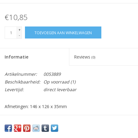
€10,85
+
TOEVOEGEN AAN WINKELWAGEN
-
Informatie
Reviews
(0)
Artikelnummer:
0053889
Beschikbaarheid:
Op voorraad
(1)
Levertijd:
direct leverbaar
Afmetingen: 146 x 126 x 35mm
Vraag hier meer informatie en prijzen over dit product