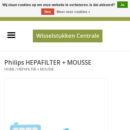
Wij slaan cookies op om onze website te verbeteren. Is dat akkoord?
Ja
Gebruik
Nee
Meer over cookies »
de
0 Artikelen - €0,00
pijltjes
Home
op
en
neer
INFO
om
een
PRIJSAANVRAAG
Philips HEPAFILTER + MOUSSE
beschikbaar
HOME
/
HEPAFILTER + MOUSSE
resultaat
JUISTE GEGEVENS
te
selecteren.
SHOP
Druk
op
Enter
Apparaten
om
naar
Merken