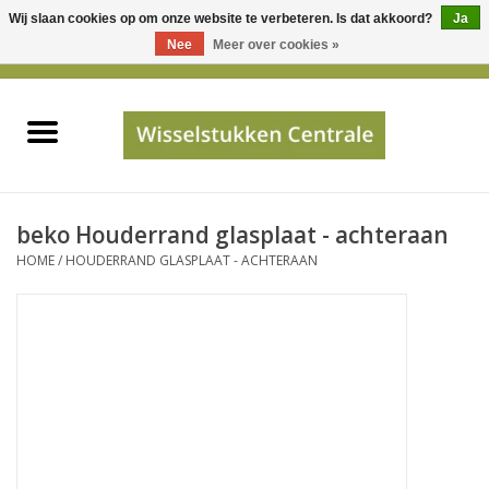
Wij slaan cookies op om onze website te verbeteren. Is dat akkoord?
Ja
Gebruik
Nee
Meer over cookies »
de
0 Artikelen - €0,00
pijltjes
Home
op
en
neer
INFO
om
een
PRIJSAANVRAAG
beko Houderrand glasplaat - achteraan
beschikbaar
HOME
/
HOUDERRAND GLASPLAAT - ACHTERAAN
resultaat
JUISTE GEGEVENS
te
selecteren.
SHOP
Druk
op
Enter
Apparaten
om
naar
Merken