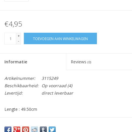
€4,95
+
TOEVOEGEN AAN WINKELWAGEN
-
Informatie
Reviews
(0)
Artikelnummer:
3115249
Beschikbaarheid:
Op voorraad
(4)
Levertijd:
direct leverbaar
Lengte : 49.50cm
Vraag hier meer informatie en prijzen over dit product