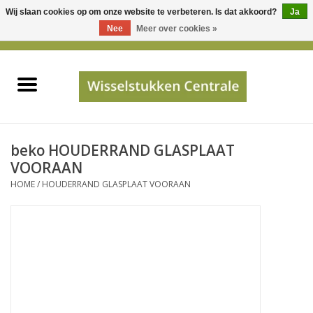
Wij slaan cookies op om onze website te verbeteren. Is dat akkoord?
Ja
Gebruik
Nee
Meer over cookies »
de
0 Artikelen - €0,00
pijltjes
Home
op
en
neer
INFO
om
een
PRIJSAANVRAAG
beko HOUDERRAND GLASPLAAT
beschikbaar
VOORAAN
resultaat
HOME
/
HOUDERRAND GLASPLAAT VOORAAN
JUISTE GEGEVENS
te
selecteren.
SHOP
Druk
op
Enter
Apparaten
om
naar
Merken