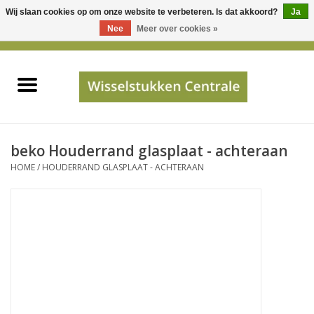
Wij slaan cookies op om onze website te verbeteren. Is dat akkoord?
Ja
Gebruik
Nee
Meer over cookies »
de
0 Artikelen - €0,00
pijltjes
Home
op
en
neer
INFO
om
een
PRIJSAANVRAAG
beko Houderrand glasplaat - achteraan
beschikbaar
HOME
/
HOUDERRAND GLASPLAAT - ACHTERAAN
resultaat
JUISTE GEGEVENS
te
selecteren.
SHOP
Druk
op
Enter
Apparaten
om
naar
Merken