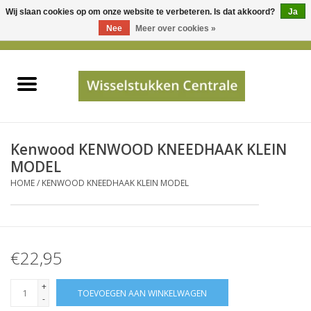
Wij slaan cookies op om onze website te verbeteren. Is dat akkoord?
Ja
Gebruik
Nee
Meer over cookies »
de
0 Artikelen - €0,00
pijltjes
Home
op
en
neer
INFO
om
een
PRIJSAANVRAAG
Kenwood KENWOOD KNEEDHAAK KLEIN
beschikbaar
MODEL
resultaat
HOME
/
KENWOOD KNEEDHAAK KLEIN MODEL
JUISTE GEGEVENS
te
selecteren.
SHOP
Druk
op
€22,95
Enter
Apparaten
om
+
TOEVOEGEN AAN WINKELWAGEN
naar
-
Merken