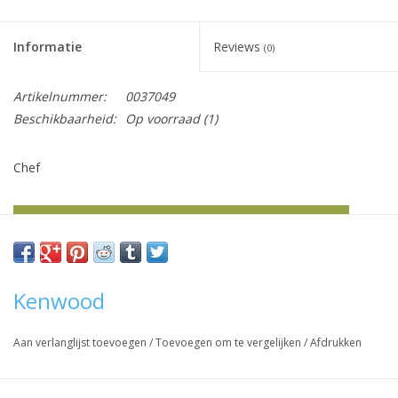
het
geselecteerde
Informatie
Reviews
zoekresultaat
(0)
te
gaan.
Artikelnummer:
0037049
Als
Beschikbaarheid:
Op voorraad
(1)
u
met
Chef
aanraaktoetsen
werkt,
Vraag hier meer informatie en prijzen over dit product
kunt
u
touch-
en
Kenwood
swipetekens
gebruiken.
Aan verlanglijst toevoegen
/
Toevoegen om te vergelijken
/
Afdrukken