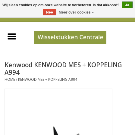
Wij slaan cookies op om onze website te verbeteren. Is dat akkoord?
Ja
Gebruik
Nee
Meer over cookies »
de
0 Artikelen - €0,00
pijltjes
Home
op
en
neer
INFO
om
een
PRIJSAANVRAAG
Kenwood KENWOOD MES + KOPPELING
beschikbaar
A994
resultaat
HOME
/
KENWOOD MES + KOPPELING A994
JUISTE GEGEVENS
te
selecteren.
SHOP
Druk
op
Enter
Apparaten
om
naar
Merken