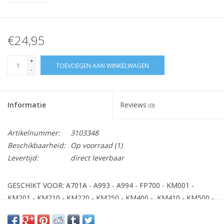
€24,95
+
TOEVOEGEN AAN WINKELWAGEN
-
Informatie
Reviews
(0)
Artikelnummer:
3103348
Beschikbaarheid:
Op voorraad
(1)
Levertijd:
direct leverbaar
GESCHIKT VOOR: A701A - A993 - A994 - FP700 - KM001 -
KM201 - KM210 - KM220 - KM250 - KM400 - KM410 - KM500 -
KM800