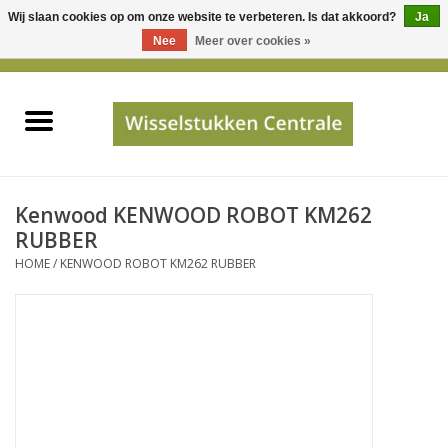
Wij slaan cookies op om onze website te verbeteren. Is dat akkoord?
Ja
Gebruik
Nee
Meer over cookies »
de
0 Artikelen - €0,00
pijltjes
Home
op
en
neer
INFO
om
een
PRIJSAANVRAAG
Kenwood KENWOOD ROBOT KM262
beschikbaar
RUBBER
resultaat
HOME
/
KENWOOD ROBOT KM262 RUBBER
JUISTE GEGEVENS
te
selecteren.
SHOP
Druk
op
Enter
Apparaten
om
naar
Merken