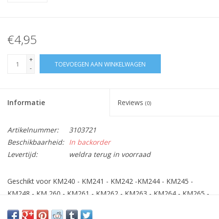
€4,95
+
TOEVOEGEN AAN WINKELWAGEN
-
Informatie
Reviews
(0)
Artikelnummer:
3103721
Beschikbaarheid:
In backorder
Levertijd:
weldra terug in voorraad
Geschikt voor KM240 - KM241 - KM242 -KM244 - KM245 -
KM248 - KM 260 - KM261 - KM262 - KM263 - KM264 - KM265 -
KM266 - KM280 - KM282 - KM283 - KM285 -KM286 - KM287 -
KM288 - KM289- MX260