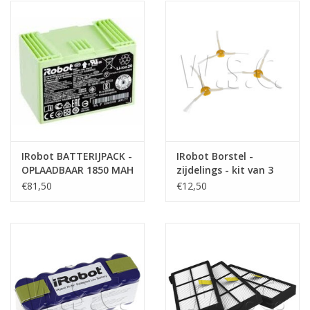
het
geselecteerde
zoekresultaat
te
gaan.
Als
u
met
aanraaktoetsen
IRobot BATTERIJPACK -
IRobot Borstel -
werkt,
OPLAADBAAR 1850 MAH
zijdelings - kit van 3
kunt
LION E5 / I7 / I8
stuks - Roomba 500-
€81,50
€12,50
u
700serie
touch-
en
swipetekens
gebruiken.