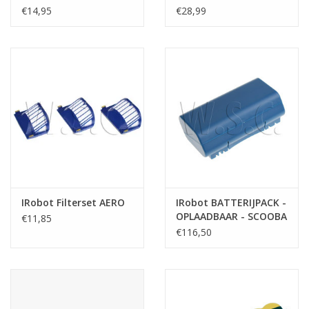
SERIE
€14,95
€28,99
IRobot Filterset AERO
IRobot BATTERIJPACK -
OPLAADBAAR - SCOOBA
€11,85
330-340-350-380-390-
€116,50
5000