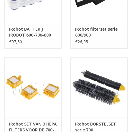
IRobot BATTERIJ
IRobot filterset serie
IROBOT 600-700-800
800/900
SERIE (vroeger geel)
€97,50
€26,95
IRobot SET VAN 3 HEPA
IRobot BORSTELSET
FILTERS VOOR DE 700-
serie 700