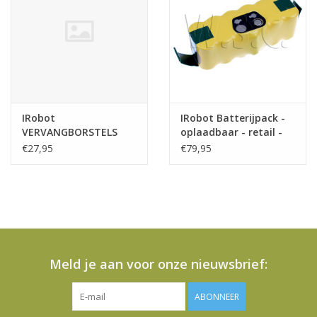
IRobot
IRobot Batterijpack -
VERVANGBORSTELS
oplaadbaar - retail -
ROOMBA SERIES E5 EN
Series 500 - 700 alt
€27,95
€79,95
I7
Meld je aan voor onze nieuwsbrief:
ABONNEER