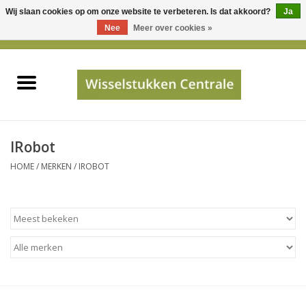
Wij slaan cookies op om onze website te verbeteren. Is dat akkoord?
Ja
Gebruik
Nee
Meer over cookies »
de
0 Artikelen - €0,00
pijltjes
Home
op
en
neer
INFO
om
een
PRIJSAANVRAAG
IRobot
beschikbaar
HOME
/
MERKEN
/
IROBOT
resultaat
JUISTE GEGEVENS
te
selecteren.
SHOP
Druk
op
Enter
Apparaten
om
naar
Merken